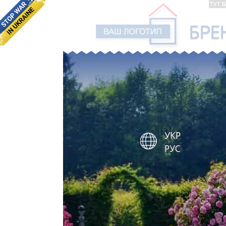
УКР
РУС