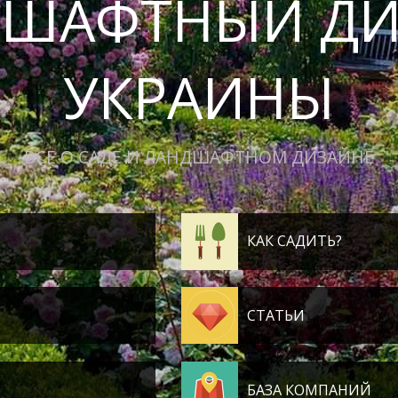
ДШАФТНЫЙ ДИ
УКРАИНЫ
ВСЕ О САДЕ И ЛАНДШАФТНОМ ДИЗАЙНЕ
КАК САДИТЬ?
СТАТЬИ
БАЗА КОМПАНИЙ