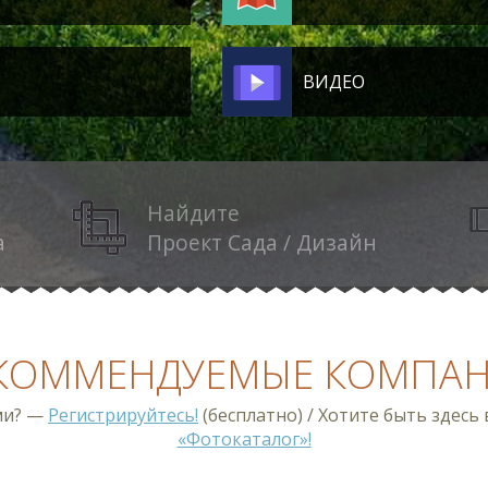
ВИДЕО
Найдите
а
Проект Сада / Дизайн
КОММЕНДУЕМЫЕ КОМПА
ми? —
Регистрируйтесь!
(бесплатно) / Хотите быть здесь
«Фотокаталог»!