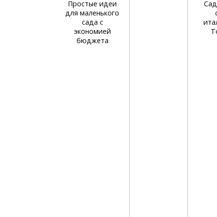
Простые идеи
Сад
для маленького
сада с
ита
экономией
Т
бюджета