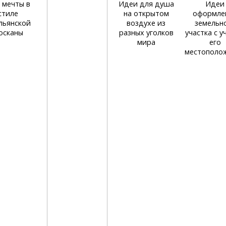
 мечты в
Идеи для душа
Идеи
стиле
на открытом
оформле
льянской
воздухе из
земельн
осканы
разных уголков
участка с 
мира
его
местополо