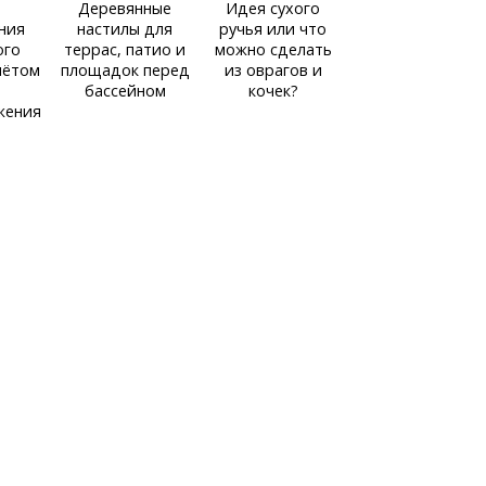
Деревянные
Идея сухого
ния
настилы для
ручья или что
ого
террас, патио и
можно сделать
учётом
площадок перед
из оврагов и
бассейном
кочек?
жения