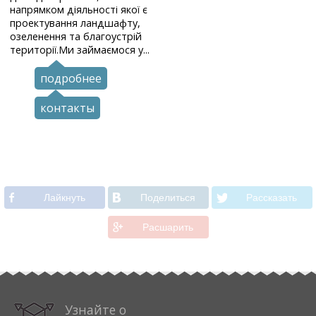
напрямком діяльності якої є
проектування ландшафту,
озеленення та благоустрій
території.Ми займаємося у...
подробнее
контакты
Лайкнуть
Поделиться
Рассказать
Расшарить
Узнайте о