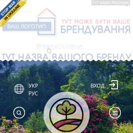
УКР
ВХОД
РУС