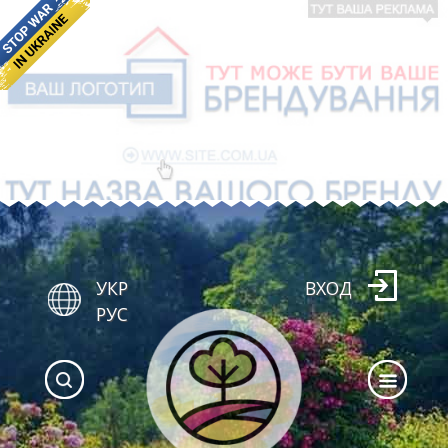
УКР
ВХОД
РУС