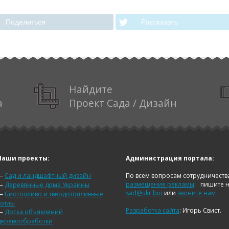
Поделиться
Рассказать
Найдите
а
Проект Сада / Дизайн
Наши проекты:
Администрация портала:
—
Сад и ландшафтный дизайн
По всем вопросам сотрудничеств
размещения рекламы
:
пишите 
—
Деревянные дома Украины
sad@ukr.bio
или
звоните нам
—
Биотопливо и твердотопливные
котлы
Разработка сайта
: Игорь Свист.
—
Доска объявлений
деревообработки