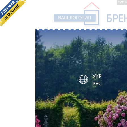
УКР
РУС