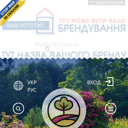
УКР
ВХОД
РУС