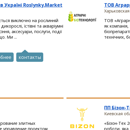
 Україні Roslynky.Market
ТОВ Аграрн
Харьковская 
ться виключно на рослинній
ТОВ «Аграрні
 дикорослі, їстівні та акваріумні
як компанія,
іння, аксесуари, послуги, події
біопрепарат
о. Ми ...
технічних, б
обнее
контакты
ПП Бізон-Т
Киевская обл
рование элитных
«Бізон-Тех 2
е управление проектом
роботи, яка