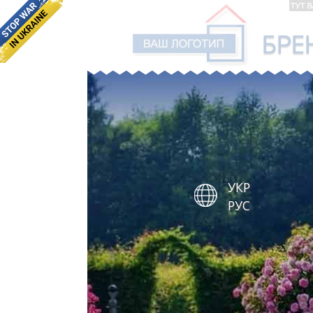
УКР
РУС