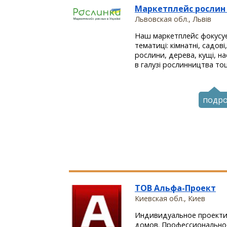
Маркетплейс рослин в
Львовская обл., Львів
Наш маркетплейс фокусує
тематиці: кімнатні, садові,
рослини, дерева, кущі, нас
в галузі рослинництва тощ
подр
ТОВ Альфа-Проект
Киевская обл., Киев
Индивидуальное проекти
домов. Профессионально