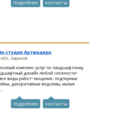
подробнее
контакты
йн-студия Артмодерн
 обл., Харьков
полный комплекс услуг по ландшафтному
андшафтный дизайн любой сложности•
 все виды работ• мощение, подпорные
сейны, декоративные водоемы, малые
..
подробнее
контакты