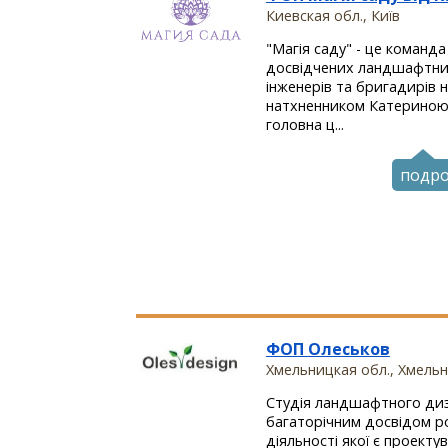
Киевская обл., Київ
"Магія саду" - це команда
досвідчених ландшафтних
інженерів та бригадирів н
натхненником Катериною
головна ц...
подр
ФОП Олеськов
Хмельницкая обл., Хмель
Студія ландшафтного диз
багаторічним досвідом р
діяльності якої є проект