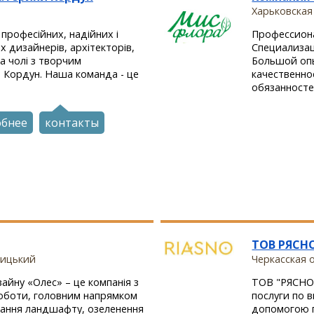
Харьковская 
 професійних, надійних і
Профессиона
 дизайнерів, архітекторів,
Специализац
а чолі з творчим
Большой опы
 Кордун. Наша команда - це
качественно
обязанносте
обнее
контакты
ТОВ РЯСН
ницький
Черкасская о
айну «Олес» – це компанія з
ТОВ "РЯСНО"
оботи, головним напрямком
послуги по в
ування ландшафту, озеленення
допомогою п