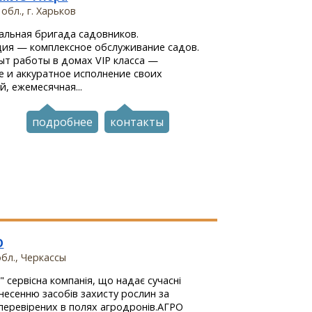
обл., г. Харьков
льная бригада садовников.
ия — комплексное обслуживание садов.
т работы в домах VIP класса —
е и аккуратное исполнение своих
й, ежемесячная...
подробнее
контакты
О
бл., Черкассы
 сервісна компанія, що надає сучасні
несенню засобів захисту рослин за
еревірених в полях агродронів.АГРО