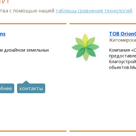
ства с помощью нашей
таблицы сравнения технологий
.
ns
ТОВ Orion
Житомирская
м дизайном земельных
Компания «O
предоставле
благоустрой
обьектов.Мы
обнее
контакты