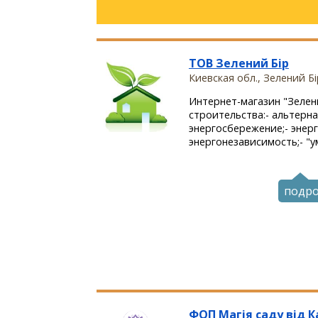
ТОВ Зелений Бір
Киевская обл., Зелений Бі
Интернет-магазин "Зелены
строительства:- альтерна
энергосбережение;- энер
энергонезависимость;- "ум
подр
ФОП Магія саду від 