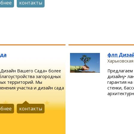
обнее
контакты
ада
флп Диза
Харьковская
Дизайн Вашего Сада» более
Предлагаем 
 благоустройства загородных
дизайну• л
вых территорий. Мы
гарантия на
ленения участка и дизайн сада
стенки, бас
архитектурн.
обнее
контакты