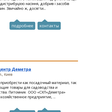
дистрибуцією насіння, добрив і засобів
ин. Звичайно ж, досягти...
подробнее
контакты
центр Деметра
., Киев
 приобрести как посадочный материал, так
ющие товары для садоводства и
ства. Питомник ООО «СХП«Деметра»
охозяйственное предприятие, ...