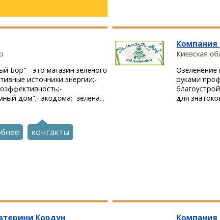
Компания 
р
Киевская обл
й Бор" - это магазин зеленого
Озеленение 
тивные источники энергии;-
руками проф
гоэффективность;-
благоустрой
ный дом";- экодома;- зелена...
для знатоков
обнее
контакты
Катерини Кордун
Компания