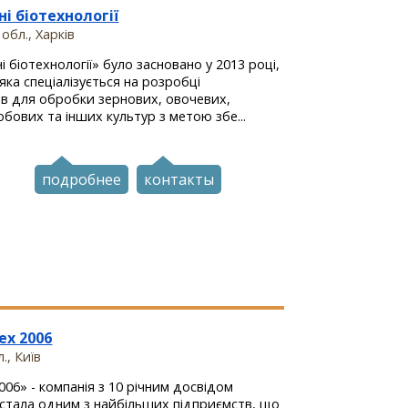
і біотехнології
обл., Харків
 біотехнології» було засновано у 2013 році,
 яка спеціалізується на розробці
ів для обробки зернових, овочевих,
обових та інших культур з метою збе...
подробнее
контакты
ех 2006
., Київ
006» - компанія з 10 річним досвідом
 стала одним з найбільших підприємств, що