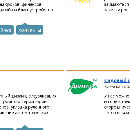
ем сроков, финансов,
займаються 
изайн и благоустройство.
захисту росл
обнее
контакты
Садовый 
Киевская обл
ный дизайн, визуализация
У нас можно
стройство территории-
и сопутству
онов, укладка рулонного
огородниче
живание автоматических
- это сельск