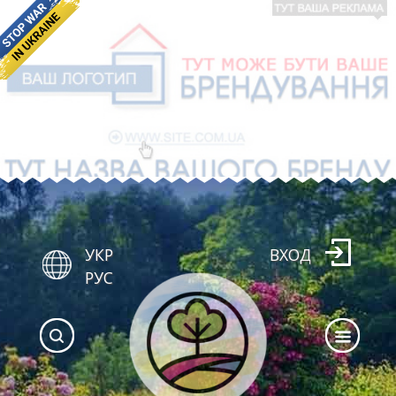
УКР
ВХОД
РУС