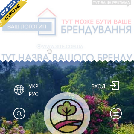
УКР
ВХОД
РУС