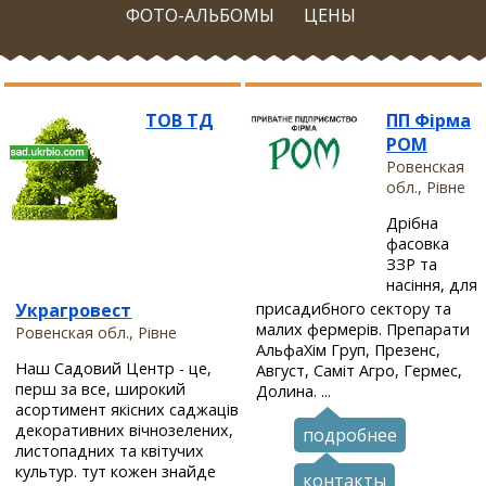
ФОТО-АЛЬБОМЫ
ЦЕНЫ
ТОВ ТД
ПП Фірма
РОМ
Ровенская
обл., Рівне
Дрібна
фасовка
ЗЗР та
насіння, для
Украгровест
присадибного сектору та
малих фермерів. Препарати
Ровенская обл., Рівне
АльфаХім Груп, Презенс,
Наш Садовий Центр - це,
Август, Саміт Агро, Гермес,
перш за все, широкий
Долина. ...
асортимент якісних саджаців
декоративних вічнозелених,
подробнее
листопадних та квітучих
культур. тут кожен знайде
контакты