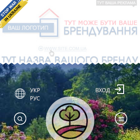
УКР
ВХОД
РУС