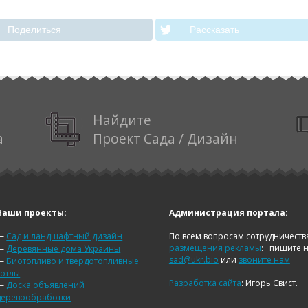
Поделиться
Рассказать
Найдите
а
Проект Сада / Дизайн
Наши проекты:
Администрация портала:
—
Сад и ландшафтный дизайн
По всем вопросам сотрудничеств
размещения рекламы
:
пишите 
—
Деревянные дома Украины
sad@ukr.bio
или
звоните нам
—
Биотопливо и твердотопливные
котлы
Разработка сайта
: Игорь Свист.
—
Доска объявлений
деревообработки