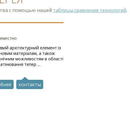
ства с помощью нашей
таблицы сравнения технологий
.
семестно
вий архітектурний елемент із
новим матеріалам, а також
хнічним можливостям в області
атінювання тепер ...
обнее
контакты