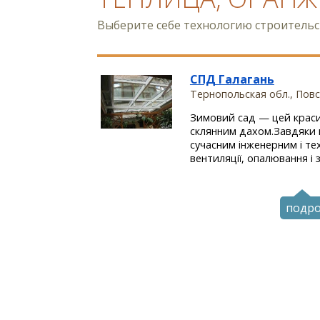
Выберите себе технологию строитель
СПД Галагань
Тернопольская обл., Пов
Зимовий сад — цей краси
склянним дахом.Завдяки 
сучасним інженерним і те
вентиляції, опалювання і з
подр