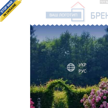
УКР
РУС