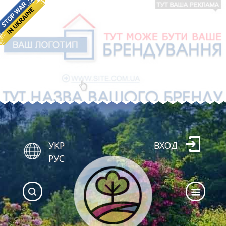
УКР
ВХОД
РУС