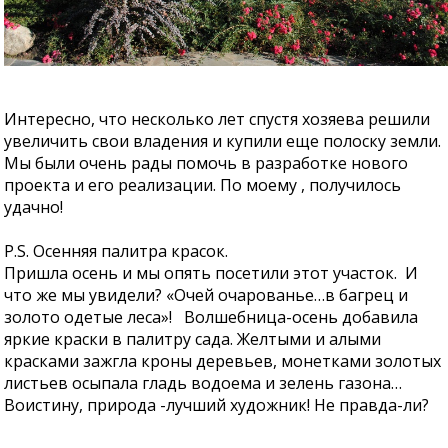
Интересно, что несколько лет спустя хозяева решили
увеличить свои владения и купили еще полоску земли.
Мы были очень рады помочь в разработке нового
проекта и его реализации. По моему , получилось
удачно!
P.S. Осенняя палитра красок.
Пришла осень и мы опять посетили этот участок. И
что же мы увидели? «Очей очарованье…в багрец и
золото одетые леса»! Волшебница-осень добавила
яркие краски в палитру сада. Желтыми и алыми
красками зажгла кроны деревьев, монетками золотых
листьев осыпала гладь водоема и зелень газона…
Воистину, природа -лучший художник! Не правда-ли?