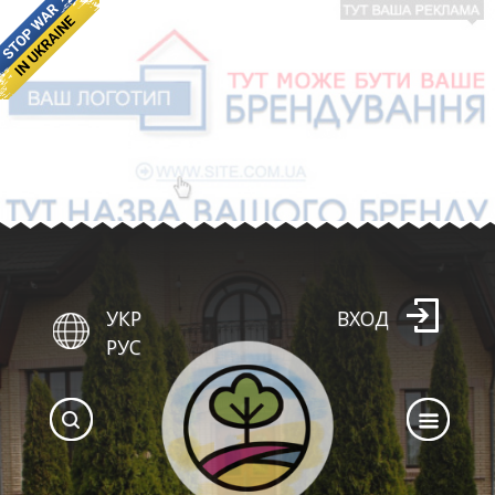
УКР
ВХОД
РУС