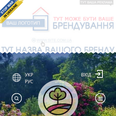
УКР
ВХІД
РУС