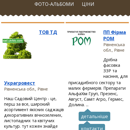
ФОТО-АЛЬБОМИ
ЦІНИ
ТОВ ТД
ПП Фірма
РОМ
Рівненська
обл., Рівне
Дрібна
фасовка
ЗЗР та
насіння, для
Украгровест
присадибного сектору та
малих фермерів. Препарати
Рівненська обл., Рівне
АльфаХім Груп, Презенс,
Наш Садовий Центр - це,
Август, Саміт Агро, Гермес,
перш за все, широкий
Долина. ...
асортимент якісних саджаців
декоративних вічнозелених,
детальніше
листопадних та квітучих
культур. тут кожен знайде
контакти