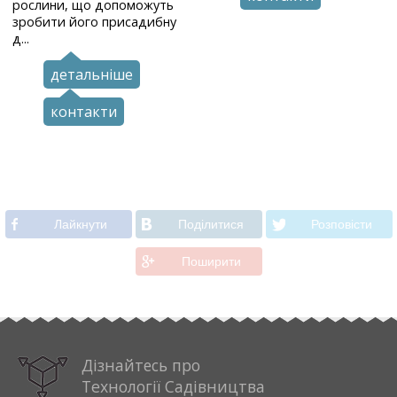
рослини, що допоможуть
зробити його присадибну
д...
детальніше
контакти
Лайкнути
Подiлитися
Розповiсти
Поширити
Дізнайтесь про
Технології Садівництва