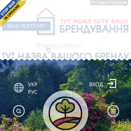
УКР
ВХОД
РУС