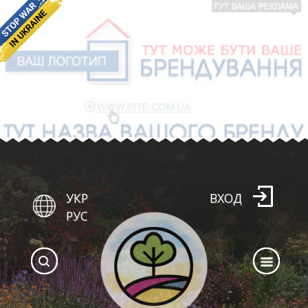
УКР
ВХОД
РУС