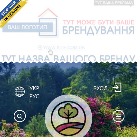
УКР
ВХОД
РУС