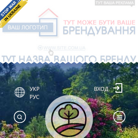
УКР
ВХОД
РУС