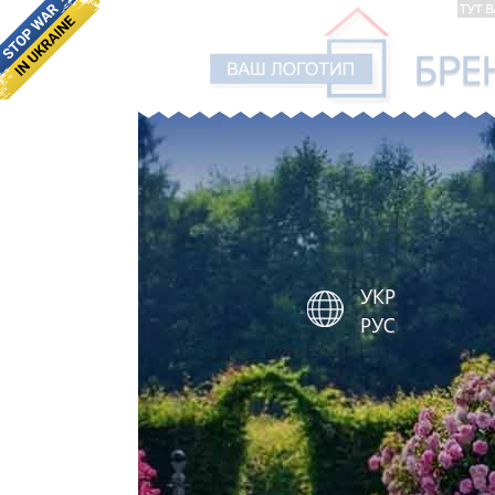
УКР
РУС