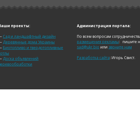
Наши проекты:
Администрация портала:
—
Сад и ландшафтный дизайн
По всем вопросам сотрудничеств
размещения рекламы
:
пишите 
—
Деревянные дома Украины
sad@ukr.bio
или
звоните нам
—
Биотопливо и твердотопливные
котлы
Разработка сайта
: Игорь Свист.
—
Доска объявлений
деревообработки