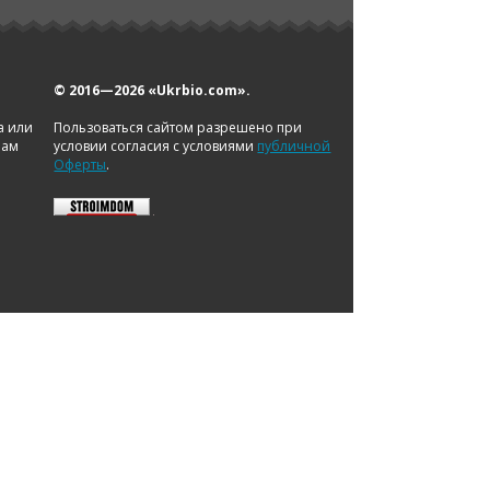
© 2016—2026
«Ukrbio.com».
а или
Пользоваться сайтом разрешено при
нам
условии согласия с условиями
публичной
Оферты
.