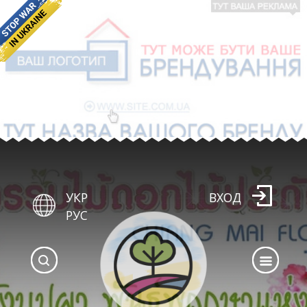
УКР
ВХОД
РУС