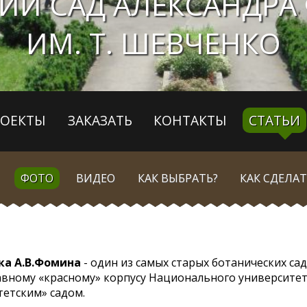
ИЙ САД АЛЕКСАНДРА 
ИМ. Т. ШЕВЧЕНКО
РОЕКТЫ
ЗАКАЗАТЬ
КОНТАКТЫ
СТАТЬИ
ФОТО
ВИДЕО
КАК ВЫБРАТЬ?
КАК СДЕЛАТ
ка А.В.Фомина
- один из самых старых ботанических сад
лавному «красному» корпусу Национального университета
тетским» садом.