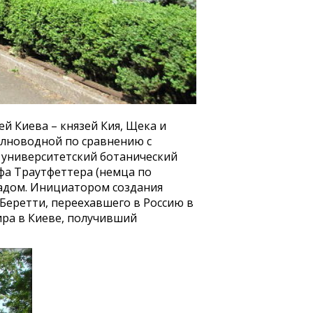
й Киева – князей Кия, Щека и
полноводной по сравнению с
у университетский ботанический
фа Траутфеттера (немца по
садом. Инициатором создания
Беретти, переехавшего в Россию в
ира в Киеве, получивший