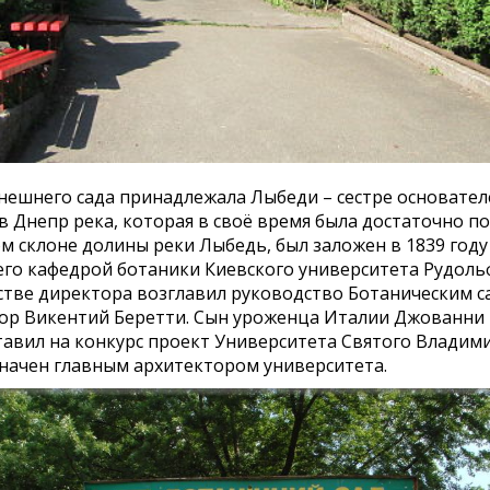
нешнего сада принадлежала Лыбеди – сестре основателе
в Днепр река, которая в своё время была достаточно 
м склоне долины реки Лыбедь, был заложен в 1839 год
го кафедрой ботаники Киевского университета Рудоль
стве директора возглавил руководство Ботаническим 
тор Викентий Беретти. Сын уроженца Италии Джованни 
дставил на конкурс проект Университета Святого Владим
начен главным архитектором университета.