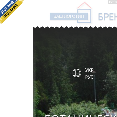
УКР
РУС