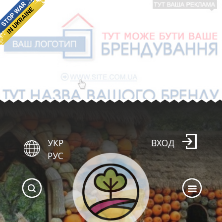
УКР
ВХОД
РУС