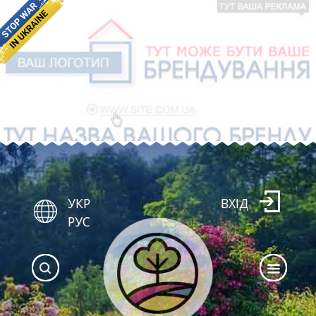
УКР
ВХІД
РУС