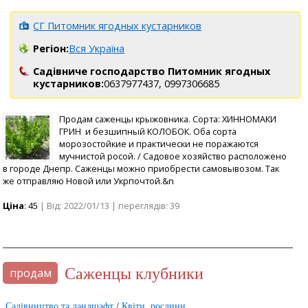
СГ Питомник ягодных кустарников
Регіон:
Вся Україна
Садівниче господарство Питомник ягодных
кустарников:
0637977437,
0997306685
Продам саженцы крыжовника. Сорта: ХИННОМАКИ
ГРИН и безшипный КОЛОБОК. Оба сорта
морозостойкие и практически не поражаются
мучнистой росой. / Садовое хозяйство расположено
в городе Днепр. Саженцы можно приобрести самовывозом. Так
же отправляю Новой или Укрпочтой.&n
Ціна
: 45
| Від: 2022/01/13 | переглядів: 39
саженцы клубники
продам
Садівництво та ландшафт / Квіти, рослини