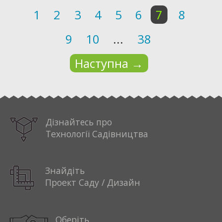
1
2
3
4
5
6
7
8
9
10
...
38
Наступна
→
Дізнайтесь про
Технології Садівництва
Знайдіть
Проект Саду / Дизайн
Оберіть