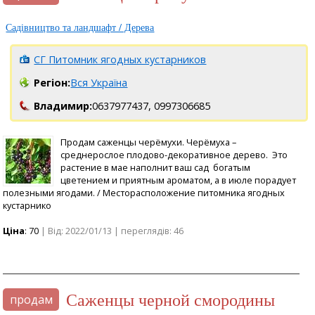
Садівництво та ландшафт / Дерева
СГ Питомник ягодных кустарников
Регіон:
Вся Україна
Владимир:
0637977437,
0997306685
Продам саженцы черёмухи. Черёмуха –
среднерослое плодово-декоративное дерево. Это
растение в мае наполнит ваш сад богатым
цветением и приятным ароматом, а в июле порадует
полезными ягодами. / Месторасположение питомника ягодных
кустарнико
Ціна
: 70
| Від: 2022/01/13 | переглядів: 46
саженцы черной смородины
продам