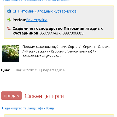
СГ Питомник ягодных кустарников
Регіон:
Вся Україна
Садівниче господарство Питомник ягодных
кустарников:
0637977437,
0997306685
Продам саженцы клубники. Сорта: / - Сирия / - Ольвия
/ - Русановская / - Кабрилло(ремонтантная) / -
земклуника «Купчиха». /
Ціна
: 5
| Від: 2022/01/13 | переглядів: 40
саженцы ирги
продам
Садівництво та ландшафт / Кущі