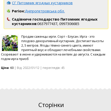
СГ Питомник ягодных кустарников
Регіон:
Дніпропетровська обл.
Садівниче господарство Питомник ягодных
кустарников:
0637977437,
0997306685
Продам саженцы ирги. Сорт – Блусан. Ирга - это
плодово-декоративный кустарник. Достигает высоты
2, 5 метров. Ягоды тёмно-синего цвета, имеют
приятный вкус и обладают лечебными свойствами.
Созревают в июне и удерживаются на ветвях до августа. С каждым
годом ирга приоб
Ціна
: 60
| Від: 2022/01/12 | переглядів: 45
Сторінки