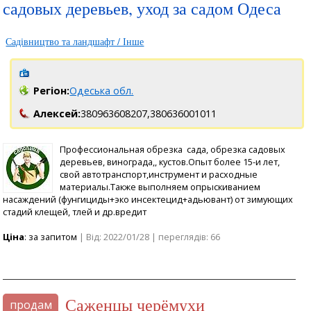
садовых деревьев, уход за садом Одеса
Садівництво та ландшафт / Інше
Регіон:
Одеська обл.
Алексей:
380963608207,
380636001011
Профессиональная обрезка сада, обрезка садовых
деревьев, винограда,, кустов.Опыт более 15-и лет,
свой автотранспорт,инструмент и расходные
материалы.Также выполняем опрыскиванием
насаждений (фунгициды+эко инсектецид+адьювант) от зимующих
стадий клещей, тлей и др.вредит
Ціна
: за запитом
| Від: 2022/01/28 | переглядів: 66
саженцы черёмухи
продам