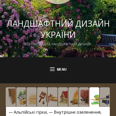
ЛАНДШАФТНИЙ ДИЗАЙН
УКРАЇНИ
ВСЕ ПРО САД ТА ЛАНДШАФТНИЙ ДИЗАЙН
—
Альпійські гірки
, —
Внутрішнє озеленення
,