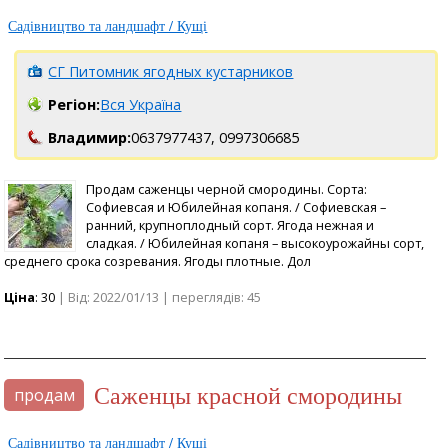
Садівництво та ландшафт / Кущі
СГ Питомник ягодных кустарников
Регіон:
Вся Україна
Владимир:
0637977437,
0997306685
Продам саженцы черной смородины. Сорта:
Софиевсая и Юбилейная копаня. / Софиевская –
ранний, крупноплодный сорт. Ягода нежная и
сладкая. / Юбилейная копаня – высокоурожайны сорт,
среднего срока созревания. Ягоды плотные. Дол
Ціна
: 30
| Від: 2022/01/13 | переглядів: 45
саженцы красной смородины
продам
Садівництво та ландшафт / Кущі