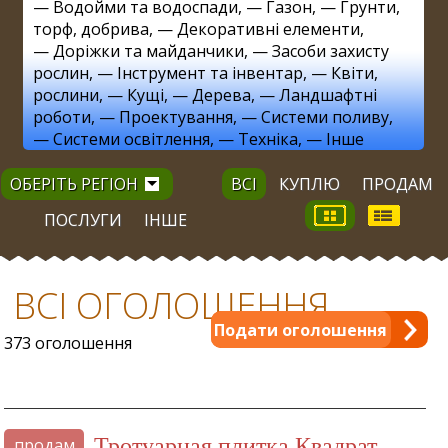
—
Водойми та водоспади
, —
Газон
, —
Грунти,
торф, добрива
, —
Декоративні елементи
,
—
Доріжки та майданчики
, —
Засоби захисту
рослин
, —
Інструмент та інвентар
, —
Квіти,
рослини
, —
Кущі
, —
Дерева
, —
Ландшафтні
роботи
, —
Проектування
, —
Системи поливу
,
—
Системи освітлення
, —
Техніка
, —
Інше
ОБЕРІТЬ РЕГІОН
ВСІ
КУПЛЮ
ПРОДАМ
ПОСЛУГИ
ІНШЕ
ВСІ ОГОЛОШЕННЯ
Подати оголошення
373 оголошення
Тротуарная плитка Квадрат
продам