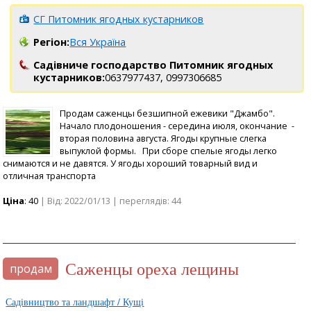
СГ Питомник ягодных кустарников
Регіон:
Вся Україна
Садівниче господарство Питомник ягодных
кустарников:
0637977437,
0997306685
Продам саженцы безшипной ежевики "Джамбо".
Начало плодоношения - середина июля, окончание -
вторая половина августа. Ягоды крупные слегка
выпуклой формы. При сборе спелые ягоды легко
снимаются и не давятся. У ягоды хороший товарный вид и
отличная транспорта
Ціна
: 40
| Від: 2022/01/13 | переглядів: 44
саженцы ореха лещины
продам
Садівництво та ландшафт / Кущі