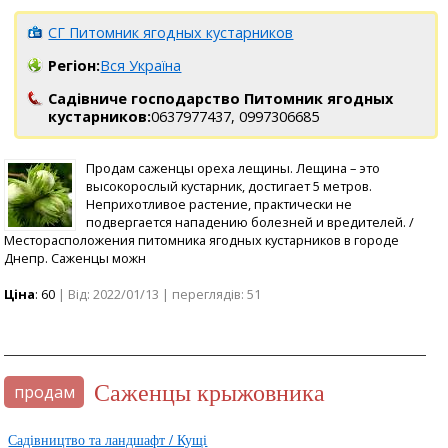
СГ Питомник ягодных кустарников
Регіон:
Вся Україна
Садівниче господарство Питомник ягодных
кустарников:
0637977437,
0997306685
Продам саженцы ореха лещины. Лещина – это
высокорослый кустарник, достигает 5 метров.
Неприхотливое растение, практически не
подвергается нападению болезней и вредителей. /
Месторасположения питомника ягодных кустарников в городе
Днепр. Саженцы можн
Ціна
: 60
| Від: 2022/01/13 | переглядів: 51
саженцы крыжовника
продам
Садівництво та ландшафт / Кущі