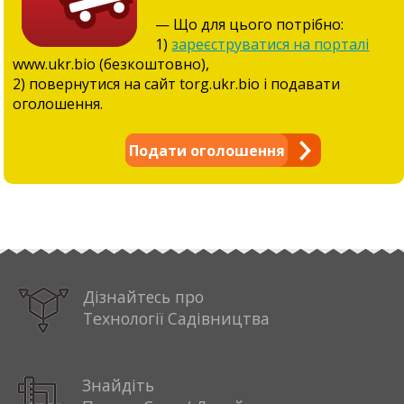
— Що для цього потрібно:
1)
зареєструватися на порталі
www.ukr.bio (безкоштовно),
2) повернутися на сайт torg.ukr.bio і подавати
оголошення.
Подати оголошення
Дізнайтесь про
Технології Садівництва
Знайдіть