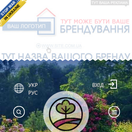
УКР
ВХІД
РУС