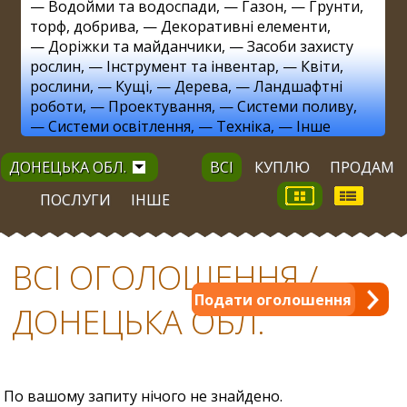
—
Водойми та водоспади
, —
Газон
, —
Грунти,
торф, добрива
, —
Декоративні елементи
,
—
Доріжки та майданчики
, —
Засоби захисту
рослин
, —
Інструмент та інвентар
, —
Квіти,
рослини
, —
Кущі
, —
Дерева
, —
Ландшафтні
роботи
, —
Проектування
, —
Системи поливу
,
—
Системи освітлення
, —
Техніка
, —
Інше
ДОНЕЦЬКА ОБЛ.
ВСІ
КУПЛЮ
ПРОДАМ
ПОСЛУГИ
ІНШЕ
ВСІ ОГОЛОШЕННЯ /
Подати оголошення
ДОНЕЦЬКА ОБЛ.
По вашому запиту нічого не знайдено.