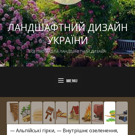
ЛАНДШАФТНИЙ ДИЗАЙН
УКРАЇНИ
ВСЕ ПРО САД ТА ЛАНДШАФТНИЙ ДИЗАЙН
—
Альпійські гірки
, —
Внутрішнє озеленення
,