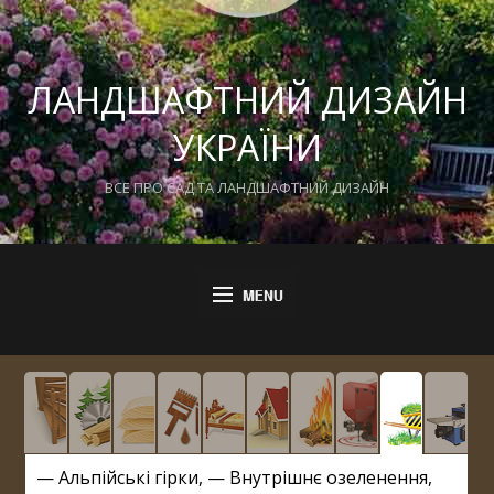
ЛАНДШАФТНИЙ ДИЗАЙН
УКРАЇНИ
ВСЕ ПРО САД ТА ЛАНДШАФТНИЙ ДИЗАЙН
—
Альпійські гірки
, —
Внутрішнє озеленення
,