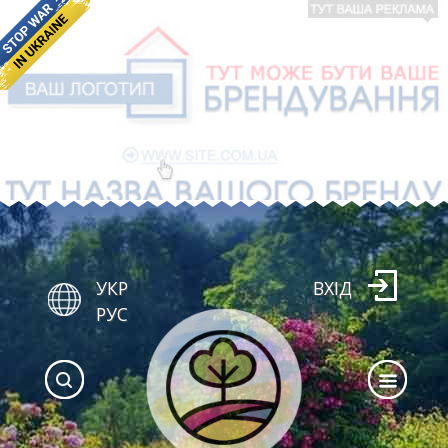
УКР
ВХІД
РУС