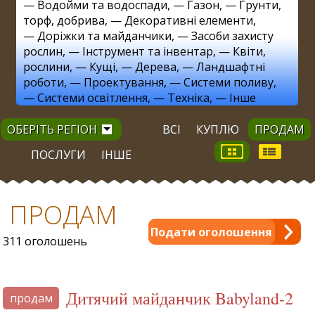
—
Водойми та водоспади
, —
Газон
, —
Грунти,
торф, добрива
, —
Декоративні елементи
,
—
Доріжки та майданчики
, —
Засоби захисту
рослин
, —
Інструмент та інвентар
, —
Квіти,
рослини
, —
Кущі
, —
Дерева
, —
Ландшафтні
роботи
, —
Проектування
, —
Системи поливу
,
—
Системи освітлення
, —
Техніка
, —
Інше
ОБЕРІТЬ РЕГІОН
ВСІ
КУПЛЮ
ПРОДАМ
ПОСЛУГИ
ІНШЕ
ПРОДАМ
Подати оголошення
311 оголошень
Дитячий майданчик Babyland-2
продам