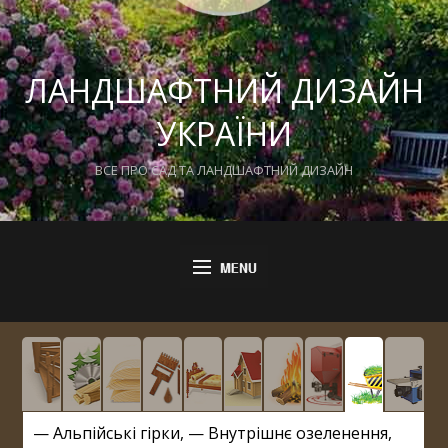
ЛАНДШАФТНИЙ ДИЗАЙН
УКРАЇНИ
ВСЕ ПРО САД ТА ЛАНДШАФТНИЙ ДИЗАЙН
—
Альпійські гірки
, —
Внутрішнє озеленення
,