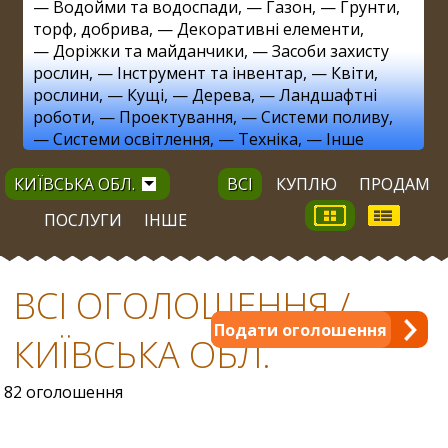
—
Водойми та водоспади
, —
Газон
, —
Грунти,
торф, добрива
, —
Декоративні елементи
,
—
Доріжки та майданчики
, —
Засоби захисту
рослин
, —
Інструмент та інвентар
, —
Квіти,
рослини
, —
Кущі
, —
Дерева
, —
Ландшафтні
роботи
, —
Проектування
, —
Системи поливу
,
—
Системи освітлення
, —
Техніка
, —
Інше
КИЇВСЬКА ОБЛ.
ВСІ
КУПЛЮ
ПРОДАМ
ПОСЛУГИ
ІНШЕ
ВСІ ОГОЛОШЕННЯ /
Подати оголошення
КИЇВСЬКА ОБЛ.
82 оголошення