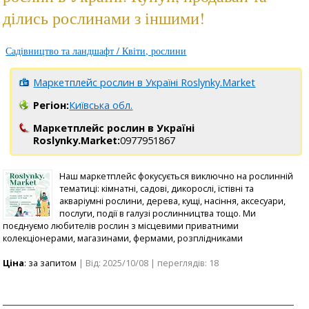
ділись рослинами з іншими!
Садівництво та ландшафт / Квіти, рослини
Маркетплейс рослин в Україні Roslynky.Market
Регіон:
Київська обл.
Маркетплейс рослин в Україні
Roslynky.Market:
0977951867
Наш маркетплейс фокусується виключно на рослинній
тематиці: кімнатні, садові, дикорослі, їстівні та
акваріумні рослини, дерева, кущі, насіння, аксесуари,
послуги, події в галузі рослинництва тощо. Ми
поєднуємо любителів рослин з місцевими приватними
колекціонерами, магазинами, фермами, розплідниками
Ціна
: за запитом
| Від: 2025/10/08 | переглядів: 18