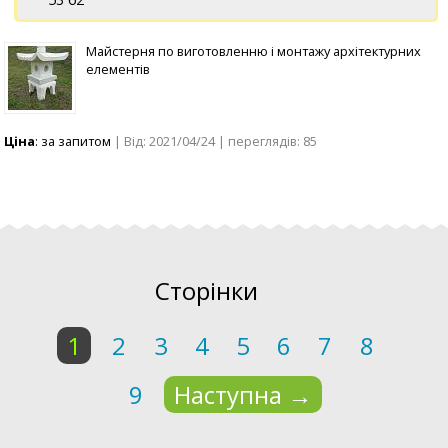
Майстерня по виготовленню і монтажу архітектурних
елементів
Ціна
: за запитом
| Від: 2021/04/24 | переглядів: 85
Сторінки
1
2
3
4
5
6
7
8
9
Наступна
→