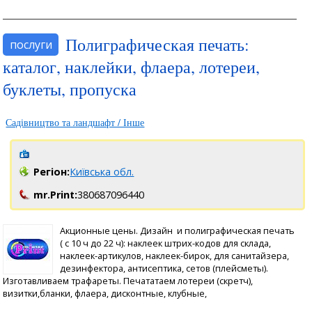
Полиграфическая печать:
послуги
каталог, наклейки, флаера, лотереи,
буклеты, пропуска
Садівництво та ландшафт / Інше
Регіон:
Київська обл.
mr.Print:
380687096440
Акционные цены. Дизайн и полиграфическая печать
( с 10 ч до 22 ч): наклеек штрих-кодов для склада,
наклеек-артикулов, наклеек-бирок, для санитайзера,
дезинфектора, антисептика, сетов (плейсметы).
Изготавливаем трафареты. Печататаем лотереи (скретч),
визитки,бланки, флаера, дисконтные, клубные,