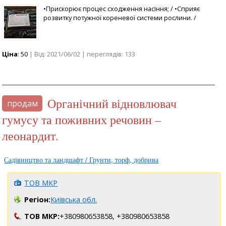
•Прискорює процес сходження насіння; / •Сприяє
розвитку потужної кореневої системи рослини. /
Ціна
: 50
| Від: 2021/06/02 | переглядів: 133
Органічний відновлювач
продам
гумусу та поживних речовин –
леонардит.
Садівництво та ландшафт / Грунти, торф, добрива
ТОВ МКР
Регіон:
Київська обл.
ТОВ МКР:
+380980653858,
+380980653858