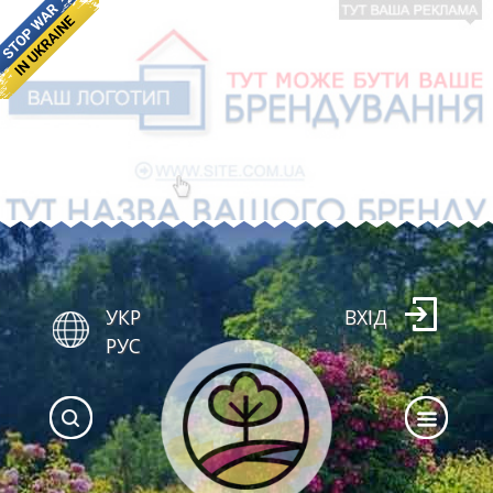
УКР
ВХІД
РУС