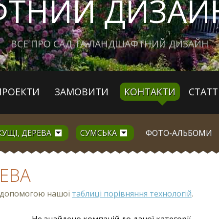
ТНИЙ ДИЗАЙН
ВСЕ ПРО САД ТА ЛАНДШАФТНИЙ ДИЗАЙН
ПРОЕКТИ
ЗАМОВИТИ
КОНТАКТИ
СТАТТ
КУЩІ, ДЕРЕВА
СУМСЬКА
ФОТО-АЛЬБОМИ
РЕВА
з допомогою нашої
таблиці порівняння технологій
.
Не знайдено компаній до даної категорії.