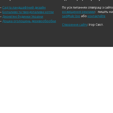
—
Сад та ландшафтний дизайн
По усіх питаннях співпраці з сайт
розміщення реклами
:
пишіть н
—
Біопаливо та твердопаливні котли
sad@ukr.bio
або
контактуйте
—
Дерев'яні будинки України
—
Дошка оголошень деревообробки
Створення сайту
: Ігор Свіст.