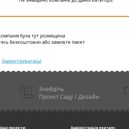
омпанія була тут розміщена
тесь безкоштовно або замовте пакет
|
Зареєструватись!
Знайдіть
Проект Саду / Дизайн
Наші проекти:
Адміністрація порталу: