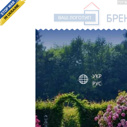
УКР
РУС