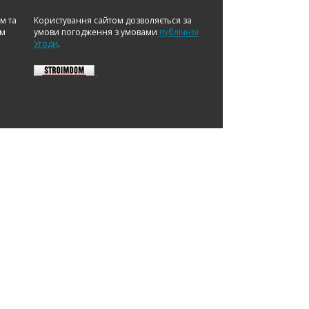
ом та
Користування сайтом дозволяється за
ам
умови погодження з умовами
публічної
Угоди
.