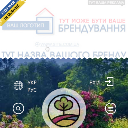
УКР
ВХІД
РУС