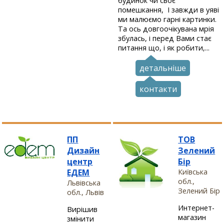
будинок чи своє
помешкання, І завжди в уяві
ми малюємо гарні картинки.
Та ось довгоочікувана мрія
збулась, і перед Вами стає
питання що, і як робити,...
детальніше
контакти
ПП
ТОВ
Дизайн
Зелений
центр
Бір
ЕДЕМ
Київська
обл.,
Львівська
Зелений Бір
обл., Львів
Интернет-
Вирішив
магазин
змінити