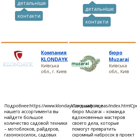
детальніше
детальніше
контакти
контакти
Компания
бюро
KLONDAYK
Muzarai
Київська
Київська
обл., г. Киев
обл., Київ
Подробнее:https://www.klondayk.com.ua/ru/o_nas/index.htmlС
Ландшафтное
нашего ассортимента вы
бюро Muzarai – команда
найдете большое
вдохновенных мастеров
количество садовой техники
своего дела, которые
– мотоблоков, райдеров,
помогут превратить
газонокосилок, садовых
скромный набросок в проект