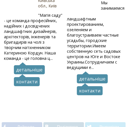
Київська
Мы
обл., Київ
занимаемся
"Магія саду"
ландшафтным
- це команда професійних,
проектированием,
надійних і досвідчених
озеленяем и
ландшафтних дизайнерів,
благоустраиваем частные
архітекторів, інженерів та
усадьбы, городские
бригадирів на чолі з
территории.Имеем
творчим натхненником
собственную сеть садовых
Катериною Кордун. Наша
центров на Юге и Востоке
команда - це головна ц...
Украины.Сотрудничаем с
ведущими е...
детальніше
детальніше
контакти
контакти
Лайкнути
Подiлитися
Розповiсти