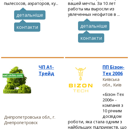
пылесосов, аэраторов, ку...
вашей мечты. За 10 лет
работы мы выросли из
увлеченных неофитов в ...
детальніше
детальніше
контакти
контакти
ЧП А1-
ПП Бізон-
Трейд
Тех 2006
Київська
обл., Київ
«Бізон-Тех
2006» -
компанія з
10 річним
досвідом
Дніпропетровська обл., г.
роботи, яка стала одним з
Днепропетровск
найбільших підприємств, що