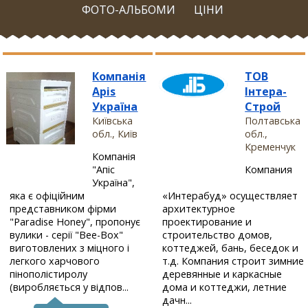
ФОТО-АЛЬБОМИ
ЦІНИ
Компанія
ТОВ
Apis
Iнтера-
Україна
Строй
Київська
Полтавська
обл., Київ
обл.,
Кременчук
Компанія
"Апіс
Компания
Україна",
«Интерабуд» осуществляет
яка є офіційним
архитектурное
представником фірми
проектирование и
"Paradise Honey", пропонує
строительство домов,
вулики - серії "Bee-Box"
коттеджей, бань, беседок и
виготовлених з міцного і
т.д. Компания строит зимние
легкого харчового
деревянные и каркасные
пінополістиролу
дома и коттеджи, летние
(виробляється у відпов...
дачн...