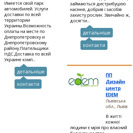
Имеется свой парк
займаються дистрибуцією
автомобилей. Услуги
насіння, добрив і засобів
доставки по всей
захисту рослин. Звичайно ж,
территории
досягти...
Украины.Возможность
оплаты на месте по
детальніше
Днепропетровску и
Днепропетровскому
контакти
району.Плательщики
НДС.Доставка по всей
Украине комп...
детальніше
ПП
Дизайн
контакти
центр
EDEM
Львівська
обл., Львів
В житті
кожної
людини є мрія про власний