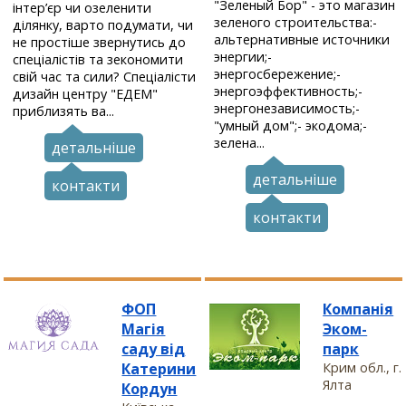
"Зеленый Бор" - это магазин
інтер’єр чи озеленити
зеленого строительства:-
ділянку, варто подумати, чи
альтернативные источники
не простіше звернутись до
энергии;-
спеціалістів та зекономити
энергосбережение;-
свій час та сили? Спеціалісти
энергоэффективность;-
дизайн центру "ЕДЕМ"
энергонезависимость;-
приблизять ва...
"умный дом";- экодома;-
зелена...
детальніше
детальніше
контакти
контакти
ФОП
Компанія
Магія
Эком-
саду від
парк
Катерини
Крим обл., г.
Ялта
Кордун