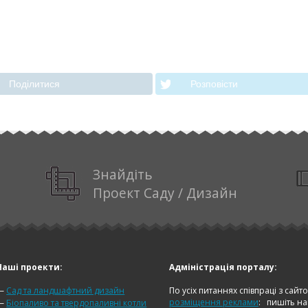
Подiлитися
Розповiсти
Знайдіть
Проект Саду / Дизайн
Наші проекти:
Адміністрація порталу:
—
Сад та ландшафтний дизайн
По усіх питаннях співпраці з сайт
розміщення реклами
:
пишіть н
—
Біопаливо та твердопаливні котли