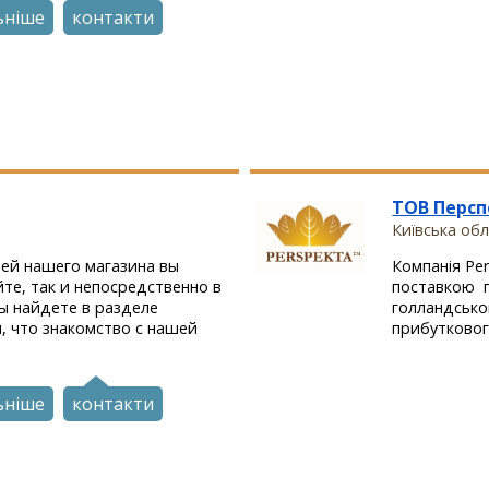
ьніше
контакти
ТОВ Персп
Київська обл
ей нашего магазина вы
Компанія Pe
те, так и непосредственно в
поставкою п
вы найдете в разделе
голландсько
, что знакомство с нашей
прибуткового
ьніше
контакти