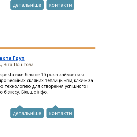
детальніше
контакти
екта Груп
., Віта-Поштова
rspekta вже більше 15 років займається
рофесійних скляних теплиць «під ключ» за
ю технологією для створення успішного і
 бізнесу. Більше інфо...
детальніше
контакти