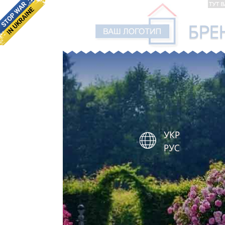
УКР
РУС