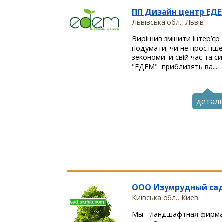
ПП Дизайн центр ЕД
Львівська обл., Львів
Вирішив змінити інтер’єр
подумати, чи не простіше 
зекономити свій час та с
"ЕДЕМ" приблизять ва...
детал
ООО Изумрудный са
Київська обл., Киев
Мы - ландшафтная фирма