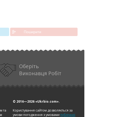
Поширити
Оберіть
Виконавця Робіт
© 2016—2026
«Ukrbio.com».
ом та
Користування сайтом дозволяється за
ам
умови погодження з умовами
публічної