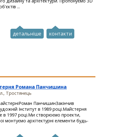
о дизайну та архітектури. Пропонуємо 3D
б'єктів ...
детальніше
контакти
терня Романа Панчишина
бл., Тростянець
МайстерніРоман ПанчишинЗакінчив
Художній Інститут в 1989 році.Майстерня
е в 1997 році.Ми створюємо проекти,
оі монтуємо архітектурні елементи будь-