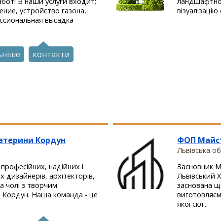
от! В наши услуги входит:
ландшафтног
ние, устройство газона,
візуалізацію о
ссиональная высадка
ьніше
контакти
Катерини Кордун
ФОП Майс
Львівська о
 професійних, надійних і
Засновник 
 дизайнерів, архітекторів,
Львівський 
а чолі з творчим
заснована щ
 Кордун. Наша команда - це
виготовляєм
якої скл...