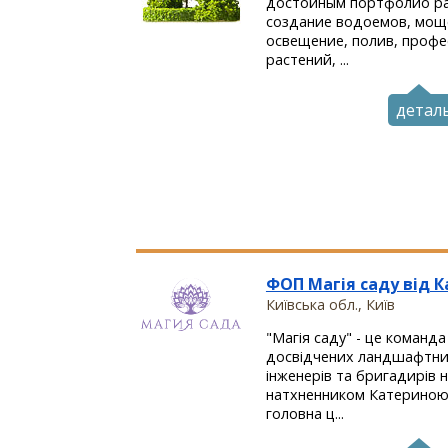
достойным портфолио раб
создание водоемов, моще
освещение, полив, профе
растений, ...
детал
ФОП Магія саду від 
Київська обл., Київ
"Магія саду" - це команда
досвідчених ландшафтних
інженерів та бригадирів н
натхненником Катериною
головна ц...