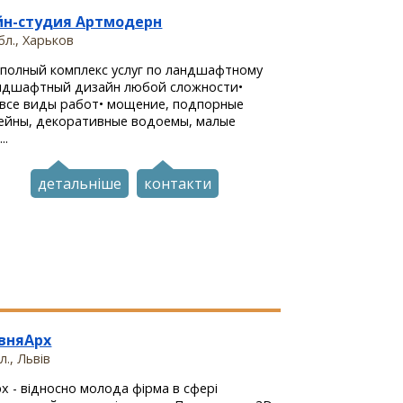
йн-студия Артмодерн
бл., Харьков
полный комплекс услуг по ландшафтному
андшафтный дизайн любой сложности•
 все виды работ• мощение, подпорные
сейны, декоративные водоемы, малые
..
детальніше
контакти
вняАрх
л., Львів
х - відносно молода фірма в сфері