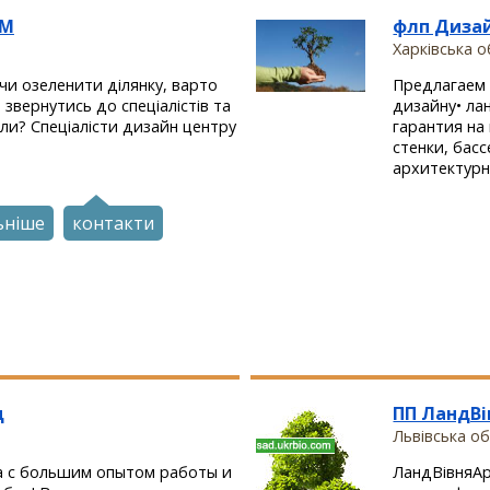
ЕМ
флп Диза
Харківська о
 чи озеленити ділянку, варто
Предлагаем 
звернутись до спеціалістів та
дизайну• л
или? Спеціалісти дизайн центру
гарантия на
стенки, бас
архитектурн.
ьніше
контакти
д
ПП ЛандВі
Львівська об
 с большим опытом работы и
ЛандВівняАр