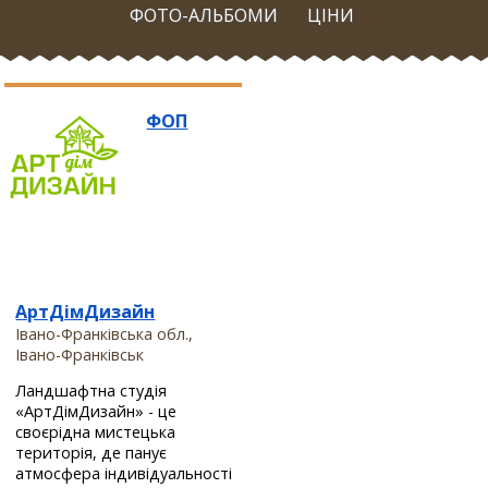
ФОТО-АЛЬБОМИ
ЦІНИ
ФОП
АртДімДизайн
Івано-Франківська обл.,
Івано-Франківськ
Ландшафтна студія
«АртДімДизайн» - це
своєрідна мистецька
територія, де панує
атмосфера індивідуальності