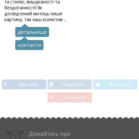
та стилю, вишуканості та
бездоганності! Як
досвідчений митець пише
картину, так наш колектив ...
детальніше
контакти
Лайкнути
Подiлитися
Розповiсти
Поширити
Дізнайтесь про