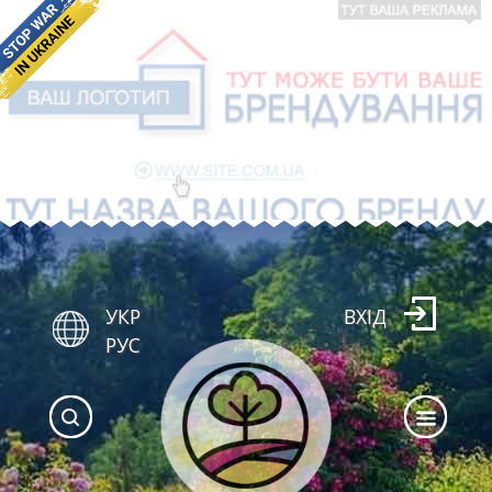
УКР
ВХІД
РУС