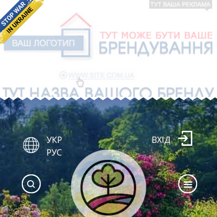
УКР
ВХІД
РУС