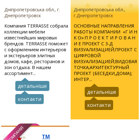
Дніпропетровська обл., г.
Дніпропетровська обл.,
Днепропетровск
г.Днепропетровск
Компания TERRASSE собрала
ОСНОВНЫЕ НАПРАВЛЕНИЯ
коллекции мебели
РАБОТЫ КОМПАНИИ «Г И Н
известнейших мировых
К О»:П Р О Е К Т И Р О В А Н
брендов. TERRASSE поможет
И Е ПРОЕКТ С 3-Д
с оформлением интерьеров
ВИЗУАЛИЗАЦИЕЙ;ПРОЕКТ С
и экстерьеров элитных
ЦИФРОВОЙ
домов, кафе, ресторанов и
ВИЗУАЛИЗАЦИЕЙ;ВИДОВАЯ
зон отдыха. В нашем
ТОЧКА;АРХИТЕКТУРНЫЙ
ассортимент...
ПРОЕКТ (БЕСЕДКИ,ДОМА);
ИНТЕР...
детальніше
детальніше
контакти
контакти
ТМ