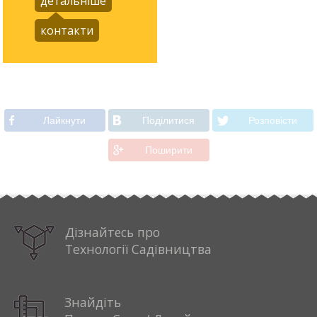
детальніше
контакти
Лайкнути
Подiлитися
Розповiсти
Поширити
Дізнайтесь про
Технології Садівництва
Знайдіть