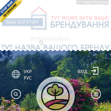
УКР
ВХІД
РУС