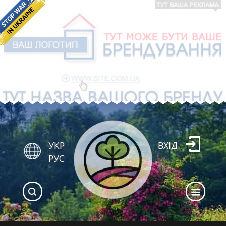
УКР
ВХІД
РУС