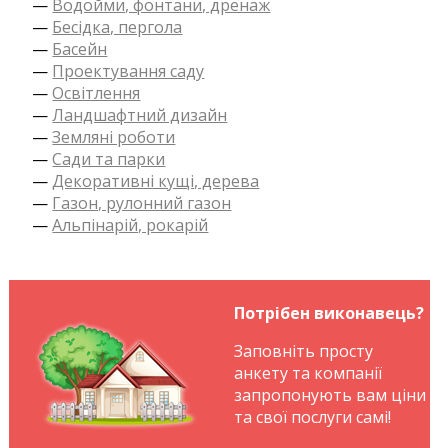
—
Водойми, фонтани, дренаж
—
Бесідка, пергола
—
Басейн
—
Проектування саду
—
Освітлення
—
Ландшафтний дизайн
—
Земляні роботи
—
Сади та парки
—
Декоративні кущі, дерева
—
Газон, рулонний газон
—
Альпінарій, рокарій
Потрібен виконавець?
Заповніть просту
анкету та компанії
запропонують вам ціни
та свої послуги самі!