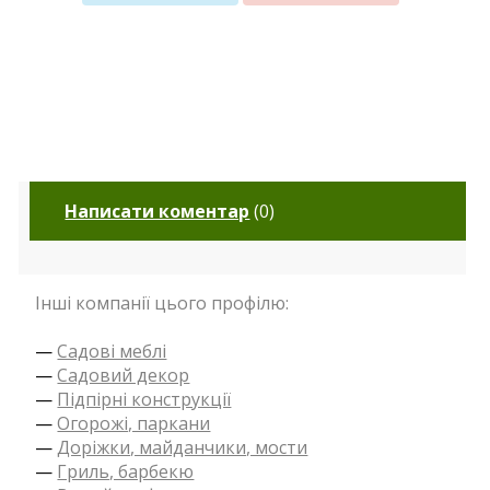
Написати коментар
(
0
)
Інші компанії цього профілю:
—
Садові меблі
—
Садовий декор
—
Підпірні конструкції
—
Огорожі, паркани
—
Доріжки, майданчики, мости
—
Гриль, барбекю