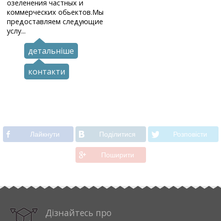
озеленения частных и
коммерческих обьектов.Мы
предоставляем следующие
услу...
детальніше
контакти
Лайкнути
Подiлитися
Розповiсти
Поширити
Дізнайтесь про