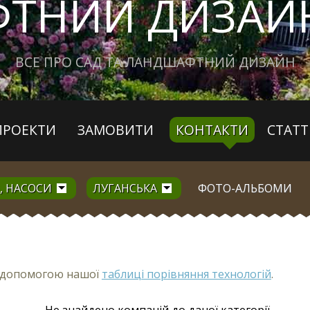
ТНИЙ ДИЗАЙН
ВСЕ ПРО САД ТА ЛАНДШАФТНИЙ ДИЗАЙН
ПРОЕКТИ
ЗАМОВИТИ
КОНТАКТИ
СТАТТ
, НАСОСИ
ЛУГАНСЬКА
ФОТО-АЛЬБОМИ
з допомогою нашої
таблиці порівняння технологій
.
Не знайдено компаній до даної категорії.