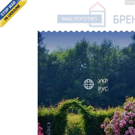
УКР
РУС