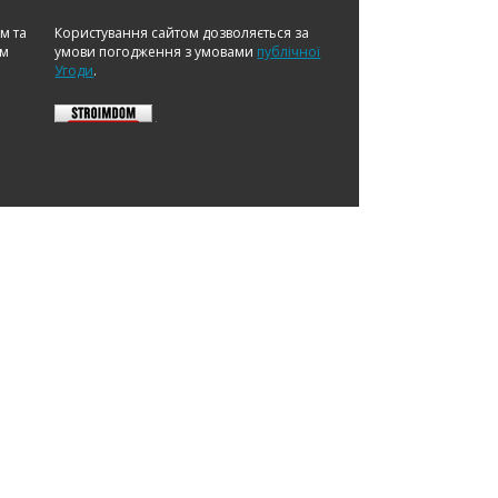
ом та
Користування сайтом дозволяється за
ам
умови погодження з умовами
публічної
Угоди
.