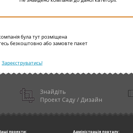
омпанія була тут розміщена
тесь безкоштовно або замовте пакет
|
Зареєструватись!
Знайдіть
Проект Саду / Дизайн
Наші проекти:
Адміністрація порталу: