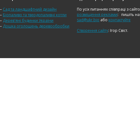
—
Сад та ландшафтний дизайн
По усіх питаннях співпраці з сайт
розміщення реклами
:
пишіть н
—
Біопаливо та твердопаливні котли
sad@ukr.bio
або
контактуйте
—
Дерев'яні будинки України
—
Дошка оголошень деревообробки
Створення сайту
: Ігор Свіст.