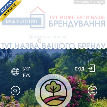
УКР
ВХІД
РУС