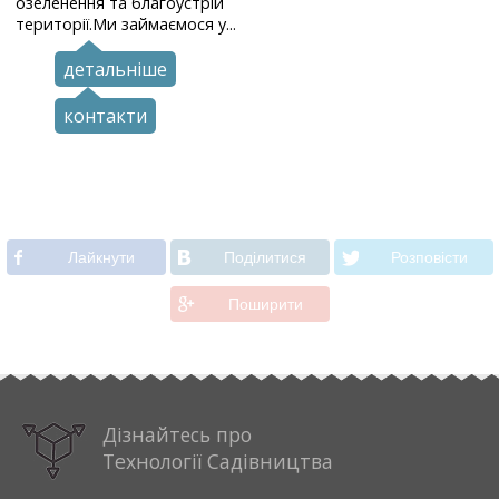
озеленення та благоустрій
території.Ми займаємося у...
детальніше
контакти
Лайкнути
Подiлитися
Розповiсти
Поширити
Дізнайтесь про
Технології Садівництва