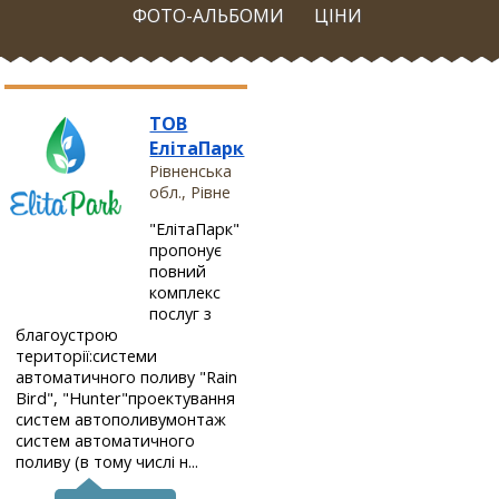
ФОТО-АЛЬБОМИ
ЦІНИ
ТОВ
ЕлітаПарк
Рівненська
обл., Рівне
"ЕлітаПарк"
пропонує
повний
комплекс
послуг з
благоустрою
території:системи
автоматичного поливу "Rain
Bird", "Hunter"проектування
систем автополивумонтаж
систем автоматичного
поливу (в тому числі н...