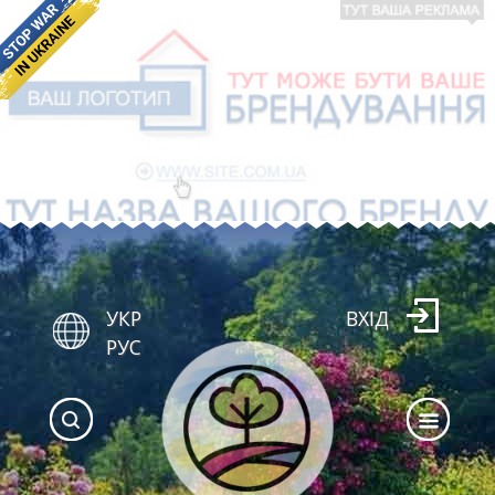
УКР
ВХІД
РУС