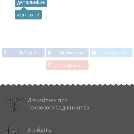
детальніше
контакти
Лайкнути
Подiлитися
Розповiсти
Поширити
Дізнайтесь про
Технології Садівництва
Знайдіть