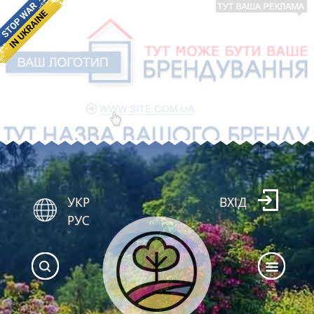
УКР
ВХІД
РУС