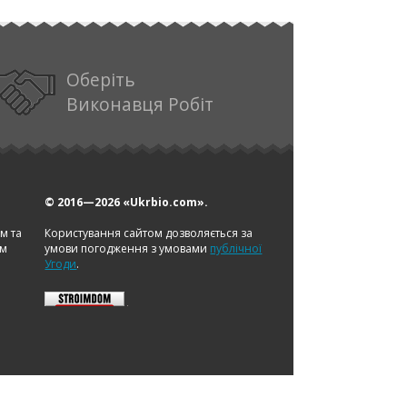
Оберіть
Виконавця Робіт
© 2016—2026
«Ukrbio.com».
ом та
Користування сайтом дозволяється за
ам
умови погодження з умовами
публічної
Угоди
.