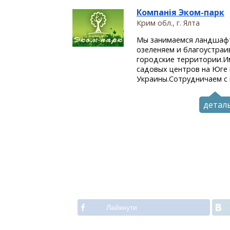
Компанія Эком-парк
Крим обл., г. Ялта
Мы занимаемся ландшаф
озеленяем и благоустраи
городские территории.И
садовых центров на Юге 
Украины.Сотрудничаем с 
детал
Лайкнути