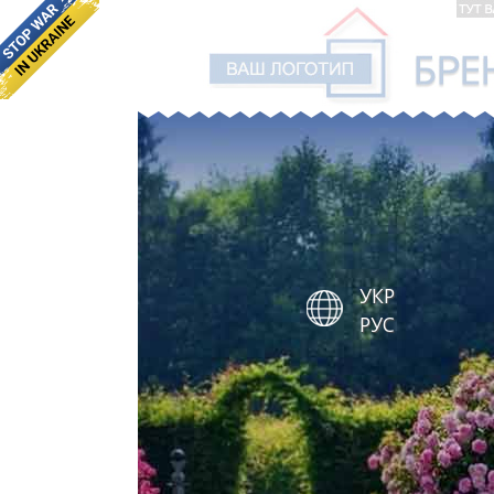
УКР
РУС