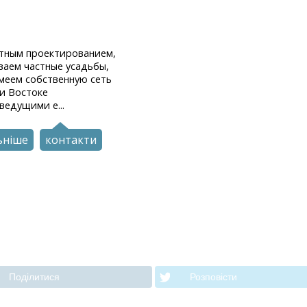
тным проектированием,
ваем частные усадьбы,
меем собственную сеть
и Востоке
ведущими е...
ьніше
контакти
Подiлитися
Розповiсти