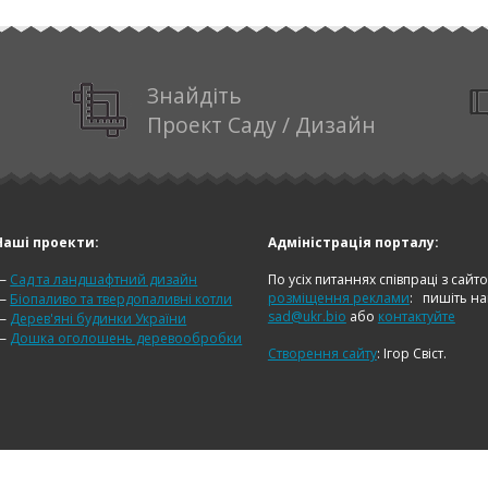
Знайдіть
Проект Саду / Дизайн
Наші проекти:
Адміністрація порталу:
—
Сад та ландшафтний дизайн
По усіх питаннях співпраці з сайт
розміщення реклами
:
пишіть н
—
Біопаливо та твердопаливні котли
sad@ukr.bio
або
контактуйте
—
Дерев'яні будинки України
—
Дошка оголошень деревообробки
Створення сайту
: Ігор Свіст.