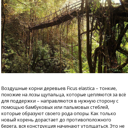
Воздушные корни деревьев Ficus elastica – тонкие,
похожие на лозы щупальца, которые цепляются за всё
для поддержки – направляются в нужную сторону с
помощью бамбуковых или пальмовых стеблей,
которые образуют своего рода опоры. Как только
новый корень дорастает до противоположного
берега, вся конструкция начинают утолщаться. Это не