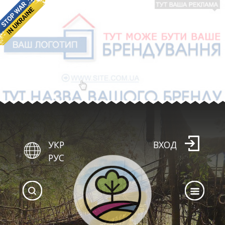
УКР
ВХОД
РУС