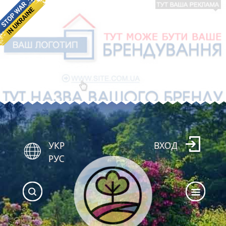
УКР
ВХОД
РУС