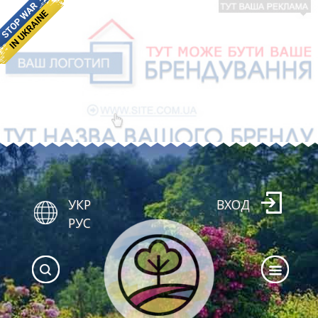
УКР
ВХОД
РУС