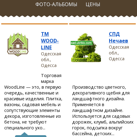
ФОТО-АЛЬБОМЫ
ЦЕНЫ
TM
СПД
WOOD-
Нечаев
LINE
Одесская
обл.,
Одесская
Одесса
обл.,
Одесса
Торговая
марка
Производство цветного,
WoodLine — это, в первую
декоративного щебня для
очередь, качественные и
ландшафтного дизайна.
красивые изделия. Плитка,
Применяется в
вазоны, садовая мебель и
ландшафтном дизайне.
сопутствующие элементы
Используется для садовых
декора, изготовленные из
дорожек, клумб, альпийских
бетона, не требуют
горок, подсыпка вокруг
специального ухо...
бассейна, детских...