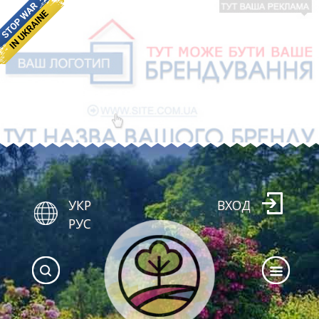
УКР
ВХОД
РУС