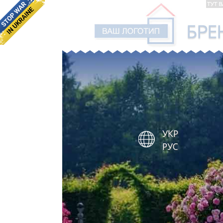
УКР
РУС