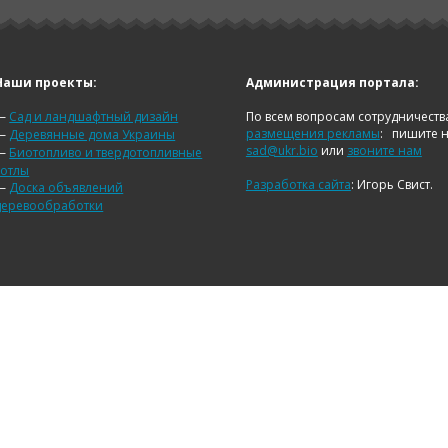
Наши проекты:
Администрация портала:
—
Сад и ландшафтный дизайн
По всем вопросам сотрудничеств
размещения рекламы
:
пишите 
—
Деревянные дома Украины
sad@ukr.bio
или
звоните нам
—
Биотопливо и твердотопливные
котлы
Разработка сайта
: Игорь Свист.
—
Доска объявлений
деревообработки