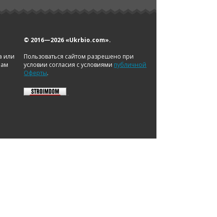
© 2016—2026
«Ukrbio.com».
а или
Пользоваться сайтом разрешено при
нам
условии согласия с условиями
публичной
Оферты
.