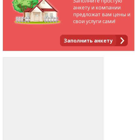
Заполните простую
анкету и компании
предложат вам цены и
свои услуги сами!
Заполнить анкету