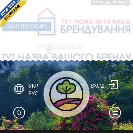
УКР
ВХОД
РУС