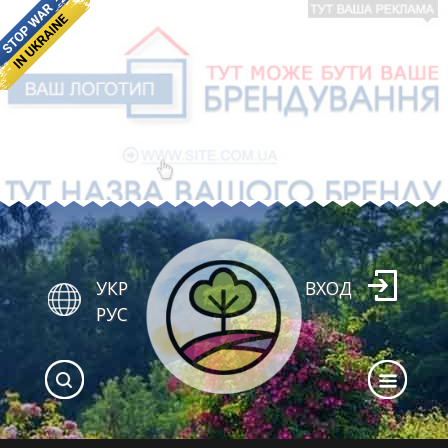
УКР
ВХОД
РУС