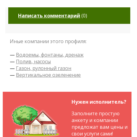
Написать комментарий
(
0
)
Иные компании этого профиля:
—
Водоемы, фонтаны, дренаж
—
Полив, насосы
—
Газон, рулонный газон
—
Вертикальное озеленение
Нужен исполнитель?
Заполните простую
анкету и компании
предложат вам цены и
свои услуги сами!