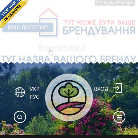
УКР
ВХОД
РУС