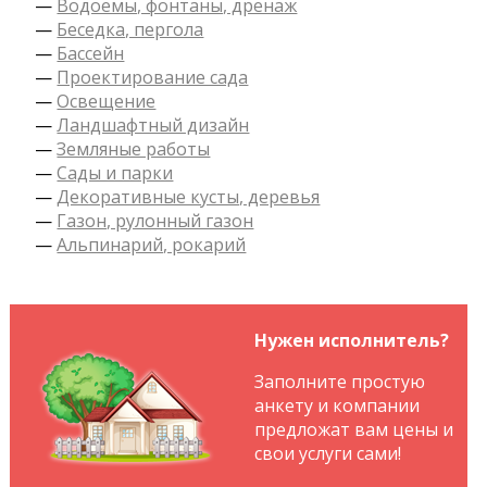
—
Водоемы, фонтаны, дренаж
—
Беседка, пергола
—
Бассейн
—
Проектирование сада
—
Освещение
—
Ландшафтный дизайн
—
Земляные работы
—
Сады и парки
—
Декоративные кусты, деревья
—
Газон, рулонный газон
—
Альпинарий, рокарий
Нужен исполнитель?
Заполните простую
анкету и компании
предложат вам цены и
свои услуги сами!