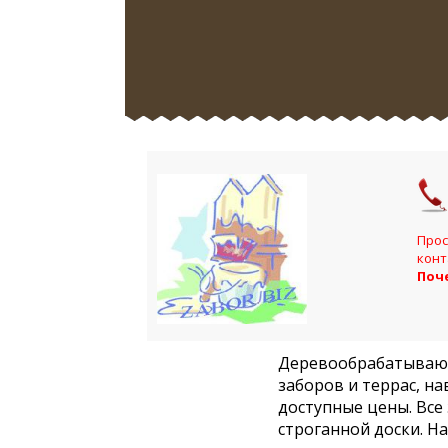
Прос
конт
Поч
Деревообрабатывающ
заборов и террас, н
доступные цены. Все
строганной доски. Н