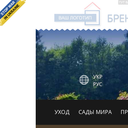
УКР
РУС
УХОД
САДЫ МИРА
П