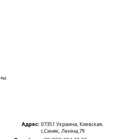
ны.
Адрес:
07351
Украина
,
Киевская,
с.Синяк
,
Леніна,79