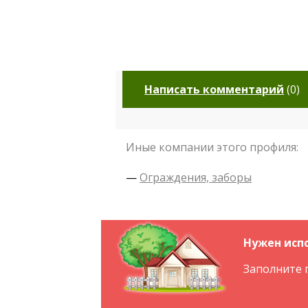
Написать комментарий
(
0
)
Иные компании этого профиля:
—
Ограждения, заборы
Нужен исп
Заполните 