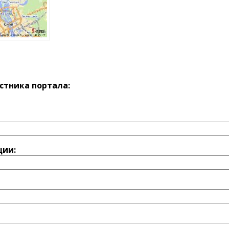
стника портала:
ции: