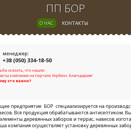
ПП БОР
О НАС
КОНТАКТЫ
менеджер:
+38 (050) 334-18-50
ьба сказать, что нашли
акты компании на портале Укрбио». Благодарим!
ему это важно?
ее предприятие БОР специализируется на производс
авесов. Вся продукция обрабатываются антисептиком. Вы
 элементы деревянных заборов и террас, навесов изгот
аша компания осуществляет установку деревянных забор