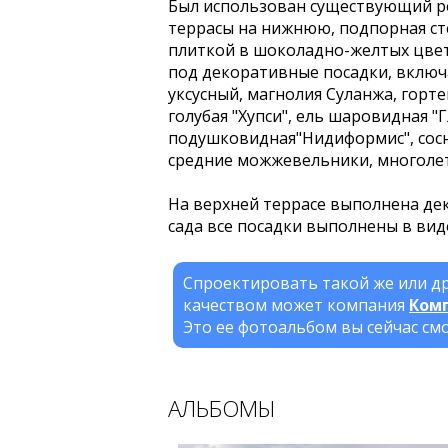
Был использован существующий ре
террасы на нижнюю, подпорная с
плиткой в шоколадно-желтых цвет
под декоративные посадки, включа
уксусный, магнолия Суланжа, горт
голубая "Хупси", ель шаровидная "Г
подушковидная"Нидиформис", сосн
средние можжевельники, многоле
На верхней террасе выполнена де
сада все посадки выполнены в вид
Спроектировать такой же или др
качеством может компания
Ком
Это ее фотоальбом вы сейчас см
АЛЬБОМЫ