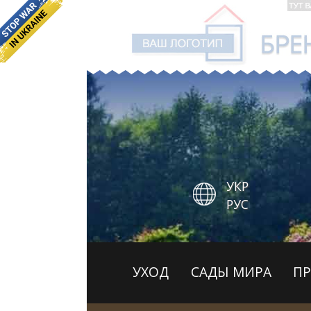
УКР
РУС
УХОД
САДЫ МИРА
П