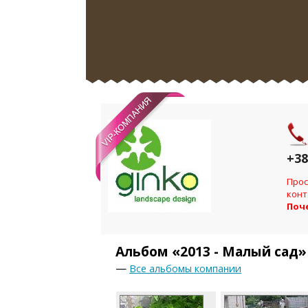
+38
Прос
конт
Поч
Альбом «2013 - Малый сад»
—
Все альбомы компании