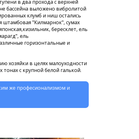
упени в два прохода с верхней
не бассейна выложено вибролитой
ированных клумб и ниш остались
я штамбовая "Килмарнок", сумах
понская,кизильник, бересклет, ель
марагд", ель
различные горизонтальные и
ию хозяйки в целях малоуходности
 тонах с крупной белой галькой.
аким же професионализмом и