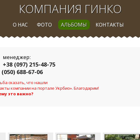
КОМПАНИЯ ГИНКО
О НАС
ФОТО
АЛЬБОМЫ
КОНТАКТЫ
менеджер:
+38 (097) 215-48-75
 (050) 688-67-06
ьба сказать, что нашли
акты компании на портале Укрбио». Благодарим!
ему это важно?