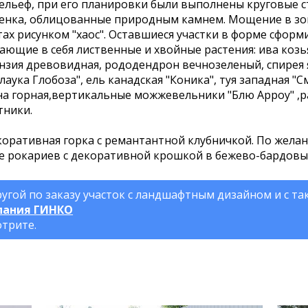
льеф, при его планировки были выполнены круговые ст
тенка, облицованные природным камнем. Мощение в зо
ах рисунком "хаос". Оставшиеся участки в форме сформ
ющие в себя лиственные и хвойные растения: ива козь
ензия древовидная, рододендрон вечнозеленый, спирея я
лаука Глобоза", ель канадская "Коника", туя западная "С
а горная,вертикальные можжевельники "Блю Арроу" ,
тники.
коративная горка с ремантантной клубничкой. По желан
е рокариев с декоративной крошкой в бежево-бардовых
угой по заказу участок с ландшафтным дизайном и с т
пания ГИНКО
отрите.