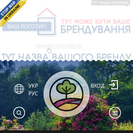
УКР
ВХОД
РУС