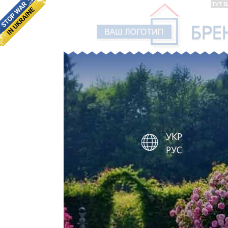
УКР
РУС